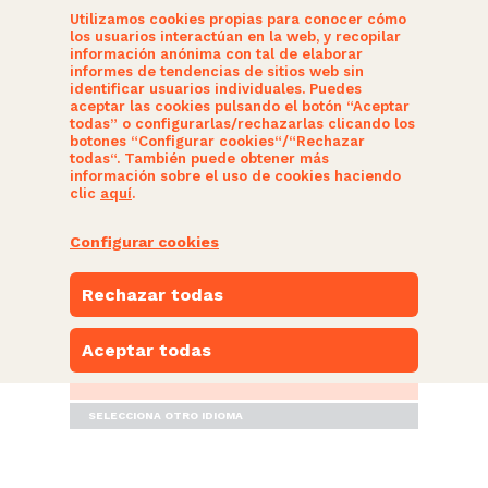
Utilizamos cookies propias para conocer cómo
los usuarios interactúan en la web, y recopilar
información anónima con tal de elaborar
informes de tendencias de sitios web sin
identificar usuarios individuales. Puedes
aceptar las cookies pulsando el botón “Aceptar
todas” o configurarlas/rechazarlas clicando los
botones “Configurar cookies“/“Rechazar
SOMOS CIUDADANOS
todas“. También puede obtener más
información sobre el uso de cookies haciendo
clic
aquí
.
ACTUALIDAD
Configurar cookies
NUESTRAS PROPUESTAS
Rechazar todas
PARTICIPA
Aceptar todas
ESPACIO NARANJA
SELECCIONA OTRO IDIOMA