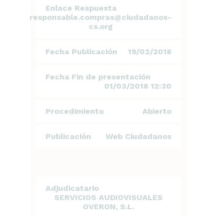
PLANTILLA CALENDARIO
Enlace Respuesta
ESTIMADO 023_2018
responsable.compras@ciudadanos-
NO DISPONIBLE
cs.org
PLANTILLA RESPUESTA
ECONÓMICA 023_2018
Fecha Publicación
19/02/2018
NO DISPONIBLE
PLIEGO LICITACIÓN 15 ACTOS
POLÍTICOS
Fecha Fin de presentación
NO DISPONIBLE
01/03/2018 12:30
Procedimiento
Abierto
Publicación
Web Ciudadanos
Adjudicatario
SERVICIOS AUDIOVISUALES
OVERON, S.L.