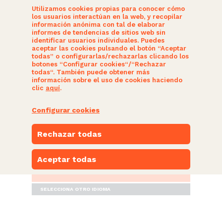
Utilizamos cookies propias para conocer cómo
los usuarios interactúan en la web, y recopilar
información anónima con tal de elaborar
informes de tendencias de sitios web sin
identificar usuarios individuales. Puedes
aceptar las cookies pulsando el botón “Aceptar
todas” o configurarlas/rechazarlas clicando los
botones “Configurar cookies“/“Rechazar
SOMOS CIUDADANOS
todas“. También puede obtener más
información sobre el uso de cookies haciendo
clic
aquí
.
ACTUALIDAD
Configurar cookies
NUESTRAS PROPUESTAS
Rechazar todas
PARTICIPA
Aceptar todas
ESPACIO NARANJA
SELECCIONA OTRO IDIOMA