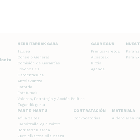
HERRITARRAK GARA
GAUR EGUN
NUEST
Taldea
Prentsa-aretoa
Para E
Consejo General
Albisteak
Para E
planta
Comisión de Garantías
Iritzia
Jóvenes Cs
Agenda
Gardentasuna
Antolakuntza
Jatorria
Estatutuak
Valores, Estrategia y Acción Política
Zugandik gertu
PARTE-HARTU
CONTRATACIÓN
MATERIALA
Afilia zaitez
Convocatorias
Alderdiaren iru
Jarraitzaile egin zaitez
Herritarren sarea
Zure elkartea bila ezazu