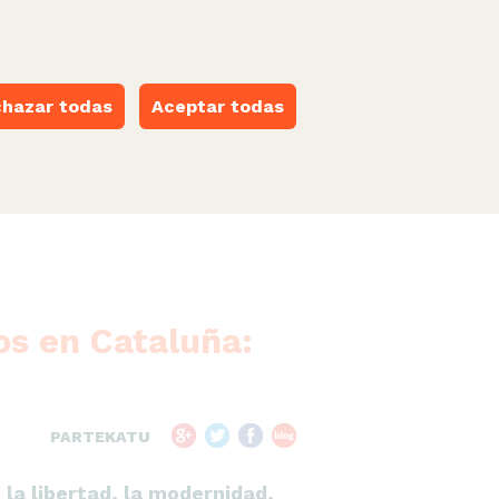
castellano
·
català
·
euskara
·
galego
·
valencià
ESPACIO NARANJA
hazar todas
Aceptar todas
os en Cataluña:
PARTEKATU
la libertad, la modernidad,