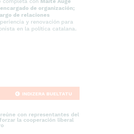
se completa con
Maite Augé
 encargado de organización;
cargo de relaciones
periencia y renovación para
nista en la política catalana.
INDIZERA BUELTATU
 reúne con representantes del
orzar la cooperación liberal
ro