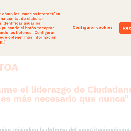
r cómo los usuarios interactúan
ima con tal de elaborar
 identificar usuarios
Configurar cookies
Rec
s pulsando el botón “Aceptar
ando los botones “Configurar
NUESTRAS PROPUESTAS
PARTE-HARTU
ede obtener más información
quí
.
TOA
ume el liderazgo de Ciudadan
 es más necesario que nunca"
co reivindica la defensa del constitucionalismo, 