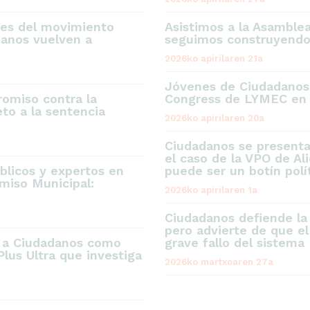
res del movimiento
Asistimos a la Asamble
danos vuelven a
seguimos construyendo 
2026ko apirilaren 21a
Jóvenes de Ciudadanos,
omiso contra la
Congress de LYMEC en 
to a la sentencia
2026ko apirilaren 20a
Ciudadanos se present
el caso de la VPO de Al
blicos y expertos en
puede ser un botín polí
miso Municipal:
2026ko apirilaren 1a
Ciudadanos defiende la
pero advierte de que el
e a Ciudadanos como
grave fallo del sistema
Plus Ultra que investiga
2026ko martxoaren 27a