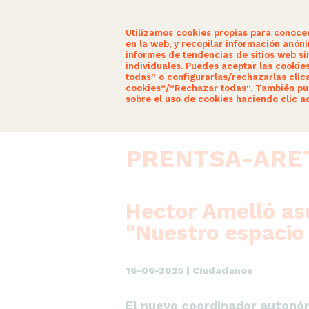
Utilizamos cookies propias para conoce
en la web, y recopilar información anón
informes de tendencias de sitios web sin
individuales. Puedes aceptar las cookie
todas” o configurarlas/rechazarlas clic
HERRITARRAK GARA
GAUR EGUN
cookies“/“Rechazar todas“. También pu
sobre el uso de cookies haciendo clic
a
PRENTSA-ARE
Hector Amelló as
"Nuestro espacio
16-06-2025 | Ciudadanos
El nuevo coordinador autonómi