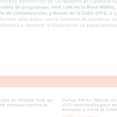
Directiva Autonómica de Ciudadanos en Cataluña 
nsable de programas; José Luis de la Rosa Núñez,
e de comunicación; y Noemi de la Calle Sifré, a 
frontan esta etapa con la voluntad de combinar ex
ilitancia y devolver a Ciudadanos un papel protago
ejal en Huévar tras su
Carlos Pérez-Nievas se
de censura contra la
VVD neerlandés para ref
europea y mirar al futu
2026ko apirilaren 27a