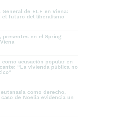
a General de ELF en Viena:
el futuro del liberalismo
 presentes en el Spring
Viena
a como acusación popular en
icante: “La vivienda pública no
tico”
 eutanasia como derecho,
 caso de Noelia evidencia un