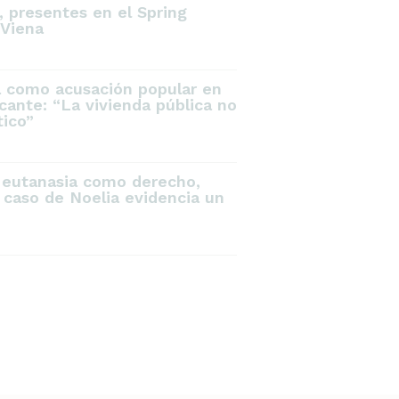
 presentes en el Spring
Viena
a como acusación popular en
icante: “La vivienda pública no
tico”
 eutanasia como derecho,
 caso de Noelia evidencia un