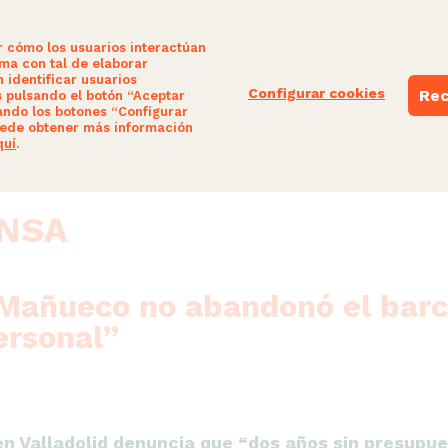
r cómo los usuarios interactúan
ima con tal de elaborar
 identificar usuarios
Configurar cookies
Rec
s pulsando el botón “Aceptar
ando los botones “Configurar
AD
NUESTRAS PROPUESTAS
PARTICIPA
ede obtener más información
quí
.
ENSA
Mañueco no abandonó el barco
ersonal”
n Valladolid denuncia que “dos años sin presupue