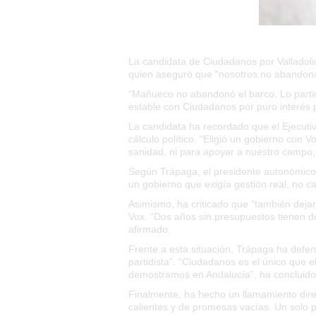
La candidata de Ciudadanos por Valladol
quien aseguró que “nosotros no abandonam
“Mañueco no abandonó el barco. Lo parti
estable con Ciudadanos por puro interés p
La candidata ha recordado que el Ejecutiv
cálculo político.
“Eligió un gobierno con Vox
sanidad, ni para apoyar a nuestro campo, n
Según Trápaga, el presidente autonómic
un gobierno que exigía gestión real, no ca
Asimismo, ha criticado que
“también dejaro
Vox.
“Dos años sin presupuestos tienen d
afirmado.
Frente a esta situación, Trápaga ha defe
partidista”. “Ciudadanos es el único que e
demostramos en Andalucía”
, ha concluido
Finalmente, ha hecho un llamamiento dire
calientes y de promesas vacías. Un solo p