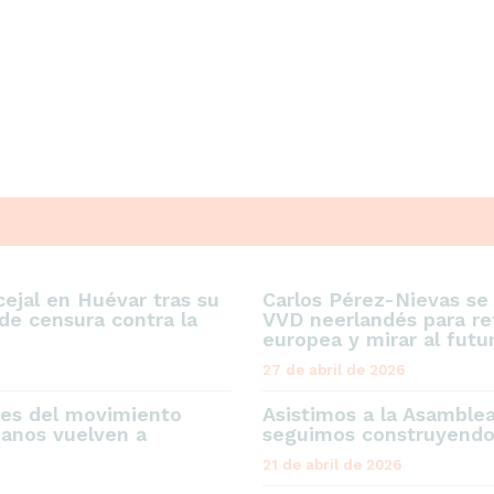
ejal en Huévar tras su
Carlos Pérez-Nievas se
de censura contra la
VVD neerlandés para ref
europea y mirar al futu
27 de abril de 2026
res del movimiento
Asistimos a la Asamble
danos vuelven a
seguimos construyendo 
21 de abril de 2026