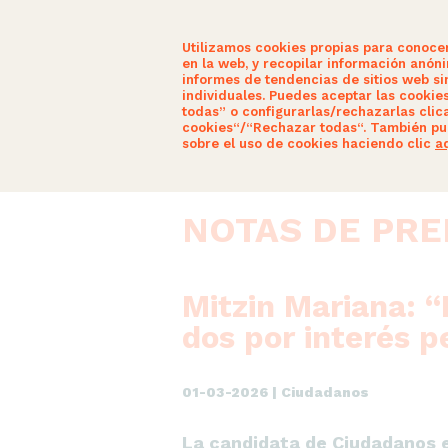
Utilizamos cookies propias para conoce
en la web, y recopilar información anón
informes de tendencias de sitios web sin
individuales. Puedes aceptar las cookie
todas” o configurarlas/rechazarlas clic
SOMOS CIUDADANOS
ACTUALID
cookies“/“Rechazar todas“. También pu
sobre el uso de cookies haciendo clic
a
NOTAS DE PR
Mitzin Mariana: “
dos por interés p
01-03-2026 | Ciudadanos
La candidata de Ciudadanos e