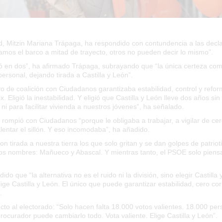
id, Mitzin Mariana Trápaga, ha respondido con contundencia a las dec
os el barco a mitad de trayecto, otros no pueden decir lo mismo”.
ó en dos”
, ha afirmado Trápaga, subrayando que
“la única certeza co
ersonal, dejando tirada a Castilla y León”
.
o de coalición con Ciudadanos garantizaba estabilidad, control y refo
. Eligió la inestabilidad. Y eligió que Castilla y León lleve dos años si
i para facilitar vivienda a nuestros jóvenes”
, ha señalado.
o rompió con Ciudadanos
“porque le obligaba a trabajar, a vigilar de ce
lentar el sillón. Y eso incomodaba”
, ha añadido.
n tirada a nuestra tierra los que solo gritan y se dan golpes de patrio
os nombres: Mañueco y Abascal. Y mientras tanto, el PSOE solo piens
ndido que
“la alternativa no es el ruido ni la división, sino elegir Castil
lige Castilla y León. El único que puede garantizar estabilidad, cero c
.
cto al electorado:
“Solo hacen falta 18.000 votos valientes. 18.000 per
rocurador puede cambiarlo todo. Vota valiente. Elige Castilla y León”
.