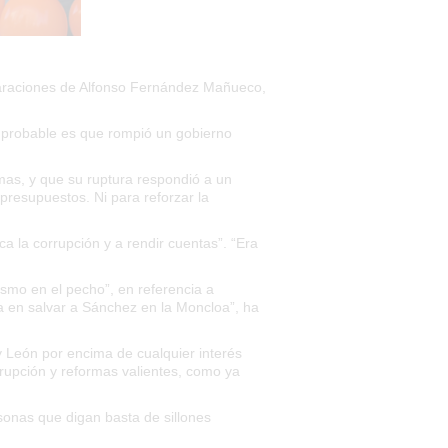
laraciones de Alfonso Fernández Mañueco,
mprobable es que rompió un gobierno
rmas, y que su ruptura respondió a un
n presupuestos. Ni para reforzar la
rca la corrupción y a rendir cuentas”
.
“Era
tismo en el pecho”
, en referencia a
a en salvar a Sánchez en la Moncloa”
, ha
la y León por encima de cualquier interés
orrupción y reformas valientes, como ya
sonas que digan basta de sillones