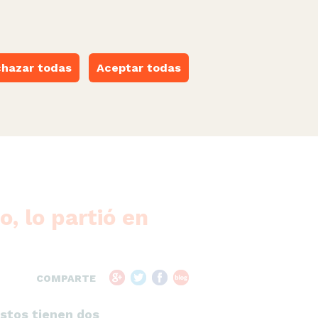
castellano
·
català
·
euskara
·
galego
·
valencià
ESPACIO NARANJA
hazar todas
Aceptar todas
, lo partió en
COMPARTE
stos tienen dos