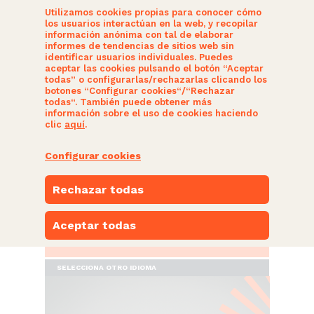
Utilizamos cookies propias para conocer cómo
los usuarios interactúan en la web, y recopilar
información anónima con tal de elaborar
informes de tendencias de sitios web sin
identificar usuarios individuales. Puedes
aceptar las cookies pulsando el botón “Aceptar
todas” o configurarlas/rechazarlas clicando los
botones “Configurar cookies“/“Rechazar
SOMOS CIUDADANOS
todas“. También puede obtener más
información sobre el uso de cookies haciendo
clic
aquí
.
ACTUALIDAD
Configurar cookies
NUESTRAS PROPUESTAS
Rechazar todas
PARTICIPA
Aceptar todas
ESPACIO NARANJA
SELECCIONA OTRO IDIOMA