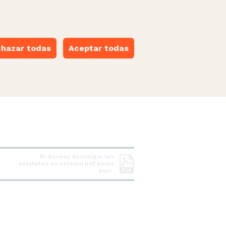
castellano
·
català
·
euskara
·
galego
·
valencià
ESPACIO NARANJA
hazar todas
Aceptar todas
Si deseas descargar los
estatutos en versión pdf pulsa
aquí.