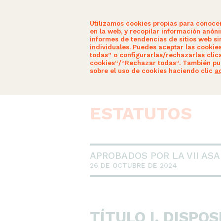
Utilizamos cookies propias para conoce
en la web, y recopilar información anón
informes de tendencias de sitios web sin
individuales. Puedes aceptar las cookie
todas” o configurarlas/rechazarlas clic
SOMOS CIUDADANOS
ACTUALID
cookies“/“Rechazar todas“. También pu
sobre el uso de cookies haciendo clic
a
ESTATUTOS
APROBADOS POR LA VII AS
26 DE OCTUBRE DE 2024
TÍTULO I. DISPO