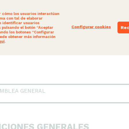
r cómo los usuarios interactúan
ima con tal de elaborar
 identificar usuarios
Configurar cookies
Rec
s pulsando el botón “Aceptar
ando los botones “Configurar
AD
NUESTRAS PROPUESTAS
PARTICIPA
ede obtener más información
quí
.
AMBLEA GENERAL
SICIONES GENERALES