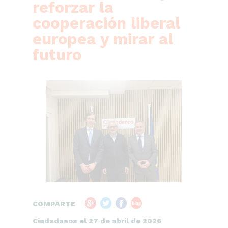
reforzar la
cooperación liberal
europea y mirar al
futuro
COMPARTE
Ciudadanos el 27 de abril de 2026