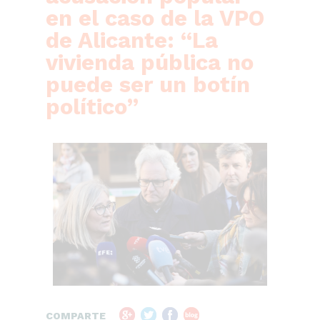
en el caso de la VPO
de Alicante: “La
vivienda pública no
puede ser un botín
político”
COMPARTE