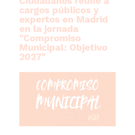
Ciudadanos reúne a
cargos públicos y
expertos en Madrid
en la jornada
"Compromiso
Municipal: Objetivo
2027"