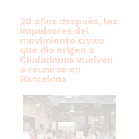
20 años después, los
impulsores del
movimiento cívico
que dio origen a
Ciudadanos vuelven
a reunirse en
Barcelona