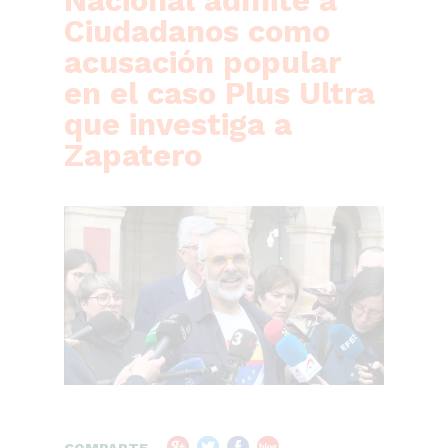
Nacional admite a
Ciudadanos como
acusación popular
en el caso Plus Ultra
que investiga a
Zapatero