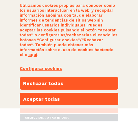
Utilizamos cookies propias para conocer cómo
los usuarios interactúan en la web, y recopilar
información anónima con tal de elaborar
informes de tendencias de sitios web sin
identificar usuarios individuales. Puedes
aceptar las cookies pulsando el botón “Aceptar
todas” o configurarlas/rechazarlas clicando los
botones “Configurar cookies“/“Rechazar
SOMOS CIUDADANOS
todas“. También puede obtener más
información sobre el uso de cookies haciendo
clic
aquí
.
ACTUALIDAD
Configurar cookies
NUESTRAS PROPUESTAS
Rechazar todas
PARTICIPA
Aceptar todas
ESPACIO NARANJA
SELECCIONA OTRO IDIOMA