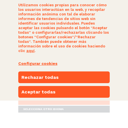
Utilizamos cookies propias para conocer cómo
los usuarios interactúan en la web, y recopilar
información anónima con tal de elaborar
informes de tendencias de sitios web sin
identificar usuarios individuales. Puedes
aceptar las cookies pulsando el botón “Aceptar
todas” o configurarlas/rechazarlas clicando los
botones “Configurar cookies“/“Rechazar
SOMOS CIUDADANOS
todas“. También puede obtener más
información sobre el uso de cookies haciendo
clic
aquí
.
ACTUALIDAD
Configurar cookies
NUESTRAS PROPUESTAS
Rechazar todas
PARTICIPA
Aceptar todas
ESPACIO NARANJA
SELECCIONA OTRO IDIOMA