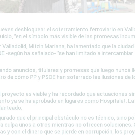
jueves
desbloquear el soterramiento ferroviario en Vall
uicio,
"en el símbolo más visible de las promesas incum
 Valladolid,
Mitzin Mariana
, ha lamentado que la ciudad
SOE -según ha señalado-
"se han limitado a intercambiar
ando anuncios, titulares y promesas que luego nunca ll
laro de cómo
PP y PSOE han soterrado las ilusiones de l
l proyecto es viable
y ha recordado que
actuaciones sim
ento ya se ha aprobado en lugares como Hospitalet. La
planteado.
egurado que
el principal obstáculo no es técnico, sino pol
a culpa unos a otros mientras no ofrecen soluciones.
as y con el dinero que se pierde en corrupción,
los pro