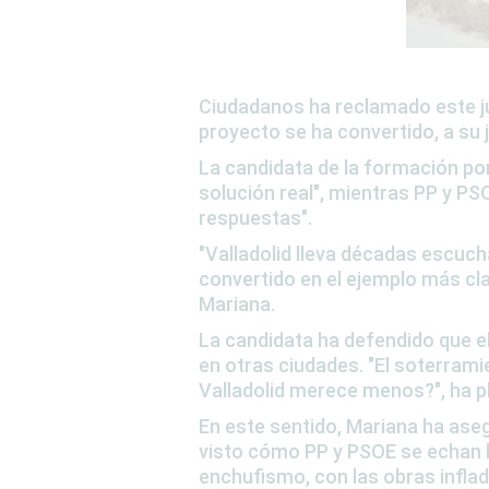
Ciudadanos ha reclamado este 
proyecto se ha convertido, a su j
La candidata de la formación por
solución real"
, mientras PP y P
respuestas"
.
"Valladolid lleva décadas escuch
convertido en el ejemplo más c
Mariana.
La candidata ha defendido que
e
en otras ciudades
.
"El soterrami
Valladolid merece menos?"
, ha 
En este sentido, Mariana ha as
visto cómo PP y PSOE se echan l
enchufismo, con las obras inflad