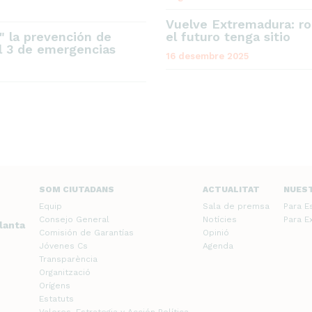
Vuelve Extremadura: ro
" la prevención de
el futuro tenga sitio
el 3 de emergencias
16 desembre 2025
SOM CIUTADANS
ACTUALITAT
NUES
Equip
Sala de premsa
Para E
Consejo General
Notícies
Para E
planta
Comisión de Garantías
Opinió
Jóvenes Cs
Agenda
Transparència
Organització
Orígens
Estatuts