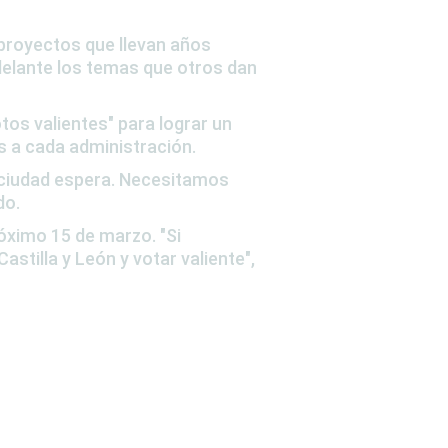
proyectos que llevan años
adelante los temas que otros dan
otos valientes"
para lograr un
 a cada administración.
 ciudad espera. Necesitamos
do.
róximo 15 de marzo
.
"Si
stilla y León y votar valiente"
,