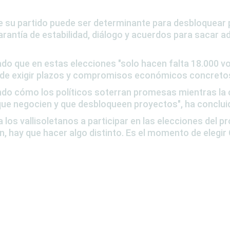
 su partido puede ser determinante para desbloquear
arantía de estabilidad, diálogo y acuerdos para sacar 
ado que en estas elecciones
"solo hacen falta 18.000 v
z de exigir plazos y compromisos económicos concretos
endo cómo los
políticos soterran promesas
mientras la
que negocien y que desbloqueen proyectos"
, ha conclui
 los vallisoletanos a participar en
las elecciones del p
hay que hacer algo distinto. Es el momento de elegir Ca