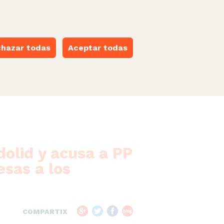
castellano
·
català
·
euskara
·
galego
·
valencià
ESPACIO NARANJA
hazar todas
Aceptar todas
dolid y acusa a PP
sas a los
COMPARTIX