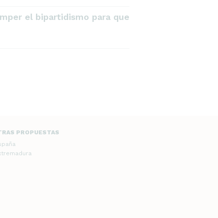
mper el bipartidismo para que
TRAS PROPUESTAS
spaña
xtremadura