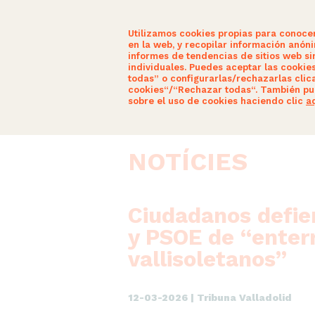
Utilizamos cookies propias para conoce
en la web, y recopilar información anón
informes de tendencias de sitios web sin
individuales. Puedes aceptar las cookie
todas” o configurarlas/rechazarlas clic
SOM CIUTADANS
ACTUALITAT
cookies“/“Rechazar todas“. También pu
sobre el uso de cookies haciendo clic
a
NOTÍCIES
Ciudadanos defien
y PSOE de “enter
vallisoletanos”
12-03-2026 | Tribuna Valladolid