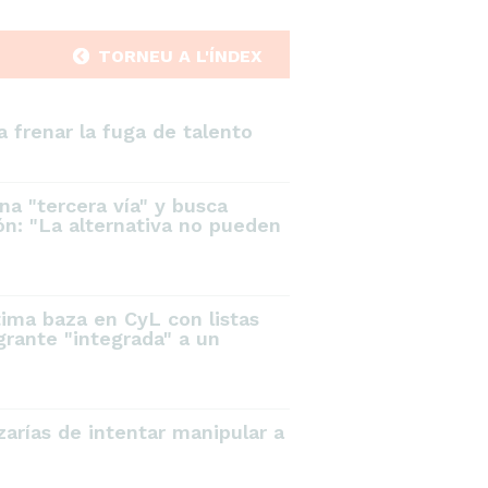
TORNEU A L'ÍNDEX
 frenar la fuga de talento
na "tercera vía" y busca
eón: "La alternativa no pueden
tima baza en CyL con listas
grante "integrada" a un
arías de intentar manipular a