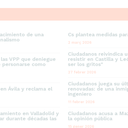
nacimiento de una
Cs plantea medidas para
onalismo
2 març 2026
Ciudadanos reivindica u
e las VPP que deniegue
resistir en Castilla y L
de personarse como
ser los gritos"
27 febrer 2026
Ciudadanos juega su úl
en Ávila y reclama el
renovadas: de una inmi
ingeniero
11 febrer 2026
amiento en Valladolid y
Ciudadanos acusa a Maz
ar durante décadas las
la opinión pública
15 gener 2026