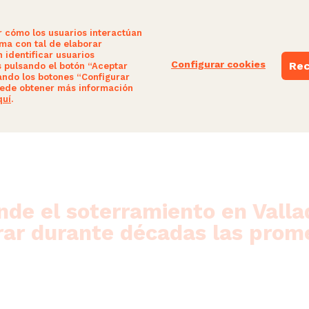
r cómo los usuarios interactúan
ima con tal de elaborar
 identificar usuarios
Configurar cookies
Rec
s pulsando el botón “Aceptar
ando los botones “Configurar
NUESTRAS PROPUESTAS
PARTICIPA
ede obtener más información
quí
.
de el soterramiento en Valla
rar durante décadas las prome