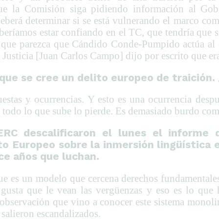
que la Comisión siga pidiendo información al Gob
deberá determinar si se está vulnerando el marco co
beríamos estar confiando en el TC, que tendría que se
 a que parezca que Cándido Conde-Pumpido actúa al d
 Justicia [Juan Carlos Campo] dijo por escrito que era
que se cree un delito europeo de traición.
uestas y ocurrencias. Y esto es una ocurrencia desp
e todo lo que sube lo pierde. Es demasiado burdo com
RC descalificaron el lunes el informe 
o Europeo sobre la inmersión lingüística e
ce años que luchan.
e es un modelo que cercena derechos fundamentales 
 gusta que le vean las vergüenzas y eso es lo que
observación que vino a conocer este sistema monoli
 salieron escandalizados.