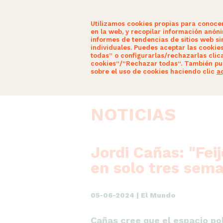
Utilizamos cookies propias para conoce
en la web, y recopilar información anón
informes de tendencias de sitios web sin
individuales. Puedes aceptar las cookie
todas” o configurarlas/rechazarlas clic
SOMOS CIDADÁNS
ACTUALIDAD
cookies“/“Rechazar todas“. También pu
sobre el uso de cookies haciendo clic
a
NOTICIAS
Jordi Cañas: "Fei
en solo tres sem
05-06-2024 | El Mundo
Cañas cree que el espacio po