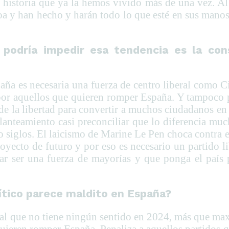
a historia que ya la hemos vivido más de una vez. A
a y han hecho y harán todo lo que esté en sus manos
podría impedir esa tendencia es la con
aña es necesaria una fuerza de centro liberal como 
or aquellos que quieren romper España. Y tampoco p
 de la libertad para convertir a muchos ciudadanos en
anteamiento casi preconciliar que lo diferencia muc
tro siglos. El laicismo de Marine Le Pen choca contra
yecto de futuro y por eso es necesario un partido li
nar ser una fuerza de mayorías y que ponga el país 
ítico parece maldito en España?
al que no tiene ningún sentido en 2024, más que maxi
quieren romper España. Penaliza a aquellos partidos 