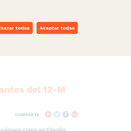
castellano
·
català
·
euskara
·
galego
·
valencià
ESPACIO NARANJA
hazar todas
Aceptar todas
tantes del 12-M
COMPARTE
urocámara como en España,