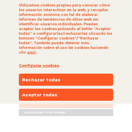
Utilizamos cookies propias para conocer cómo
los usuarios interactúan en la web, y recopilar
información anónima con tal de elaborar
informes de tendencias de sitios web sin
identificar usuarios individuales. Puedes
aceptar las cookies pulsando el botón “Aceptar
todas” o configurarlas/rechazarlas clicando los
botones “Configurar cookies“/“Rechazar
SOM CIUTADANS
todas“. También puede obtener más
información sobre el uso de cookies haciendo
clic
aquí
.
ACTUALITAT
Configurar cookies
NUESTRAS PROPUESTAS
Rechazar todas
PARTICIPA
Aceptar todas
ESPACIO NARANJA
SELECCIONA OTRO IDIOMA