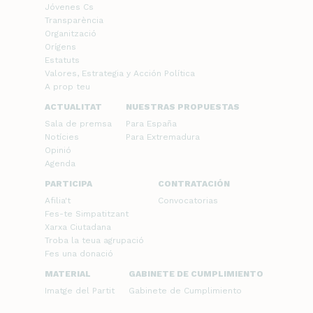
Jóvenes Cs
Transparència
Organització
Orígens
Estatuts
Valores, Estrategia y Acción Política
A prop teu
ACTUALITAT
NUESTRAS PROPUESTAS
Sala de premsa
Para España
Notícies
Para Extremadura
Opinió
Agenda
PARTICIPA
CONTRATACIÓN
Afilia't
Convocatorias
Fes-te Simpatitzant
Xarxa Ciutadana
Troba la teua agrupació
Fes una donació
MATERIAL
GABINETE DE CUMPLIMIENTO
Imatge del Partit
Gabinete de Cumplimiento