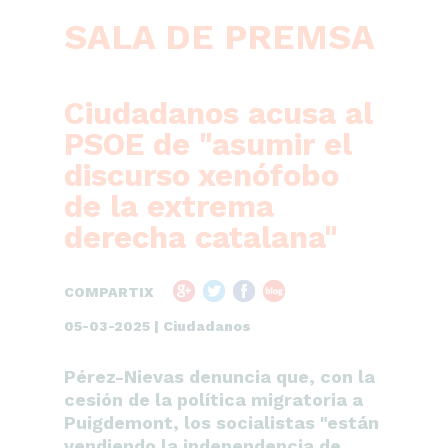
SALA DE PREMSA
Ciudadanos acusa al
PSOE de "asumir el
discurso xenófobo
de la extrema
derecha catalana"
COMPARTIX
05-03-2025 | Ciudadanos
Pérez-Nievas denuncia que, con la
cesión de la política migratoria a
Puigdemont, los socialistas "están
vendiendo la independencia de