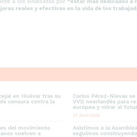
ente a los sindicatos por
“estar más dedicados a 
oras reales y efectivas en la vida de los trabaja
ejal en Huévar tras su
Carlos Pérez-Nievas se
de censura contra la
VVD neerlandés para ref
europea y mirar al futu
27 Abril 2026
res del movimiento
Asistimos a la Asamble
danos vuelven a
seguimos construyendo 