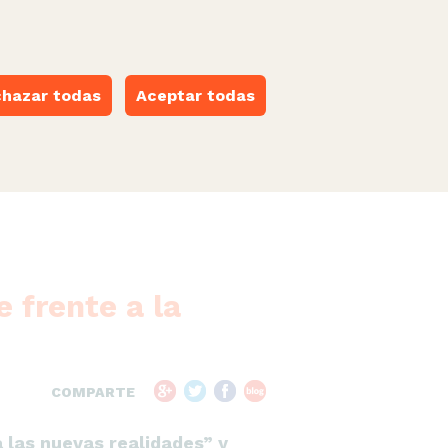
castellano
·
català
·
euskara
·
galego
·
valencià
ESPACIO NARANJA
hazar todas
Aceptar todas
 frente a la
COMPARTE
a las nuevas realidades” y