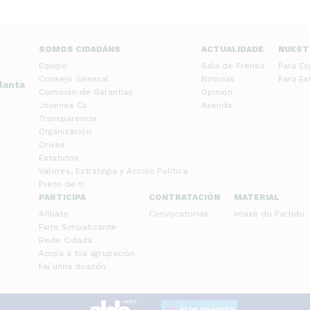
SOMOS CIDADÁNS
ACTUALIDADE
NUEST
Equipo
Sala de Prensa
Para E
Consejo General
Noticias
Para E
planta
Comisión de Garantías
Opinión
Jóvenes Cs
Axenda
Transparencia
Organización
Oríxes
Estatutos
Valores, Estrategia y Acción Política
Preto de ti
PARTICIPA
CONTRATACIÓN
MATERIAL
Afíliate
Convocatorias
Imaxe do Partido
Faite Simpatizante
Rede Cidadá
Atopa a túa agrupación
Fai unha doazón