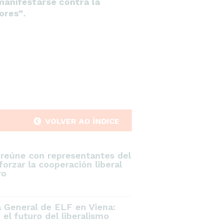
manifestarse contra la
dores”
.
VOLVER AO ÍNDICE
 reúne con representantes del
orzar la cooperación liberal
ro
a General de ELF en Viena:
el futuro del liberalismo