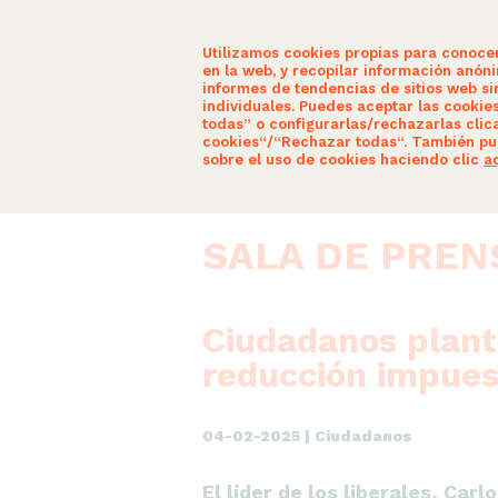
Utilizamos cookies propias para conoce
en la web, y recopilar información anón
informes de tendencias de sitios web sin
individuales. Puedes aceptar las cookie
todas” o configurarlas/rechazarlas clic
SOMOS CIDADÁNS
ACTUALIDAD
cookies“/“Rechazar todas“. También pu
sobre el uso de cookies haciendo clic
a
SALA DE PREN
Ciudadanos plante
reducción impues
04-02-2025 | Ciudadanos
El líder de los liberales, Ca