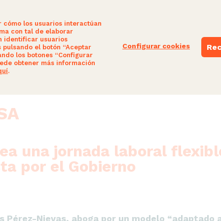
r cómo los usuarios interactúan
ima con tal de elaborar
 identificar usuarios
Configurar cookies
Rec
s pulsando el botón “Aceptar
ando los botones “Configurar
E
NUESTRAS PROPUESTAS
PARTICIPA
ede obtener más información
quí
.
SA
a una jornada laboral flexible
ta por el Gobierno
rlos Pérez-Nievas, aboga por un modelo “adaptado 