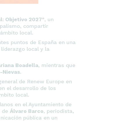
: Objetivo 2027"
, un
ipalismo, compartir
ámbito local.
rentes puntos de España en una
liderazgo local y la
riana Boadella
, mientras que
z-Nievas
.
 general de Renew Europe en
n el desarrollo de los
mbito local.
danos en el Ayuntamiento de
y de
Álvaro Barco
, periodista,
nicación pública en un