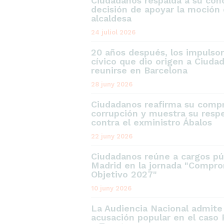
Ciudadanos respalda a su conc
decisión de apoyar la moción 
alcaldesa
24 juliol 2026
20 años después, los impulso
cívico que dio origen a Ciuda
reunirse en Barcelona
28 juny 2026
Ciudadanos reafirma su compr
corrupción y muestra su respe
contra el exministro Ábalos
22 juny 2026
Ciudadanos reúne a cargos pú
Madrid en la jornada "Compro
Objetivo 2027"
10 juny 2026
La Audiencia Nacional admit
acusación popular en el caso 