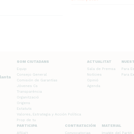
SOM CIUTADANS
ACTUALITAT
NUES
Equip
Sala de Premsa
Para E
Consejo General
Notícies
Para E
planta
Comisión de Garantías
Opinió
Jóvenes Cs
Agenda
Transparència
Organització
Origens
Estatuts
Valores, Estrategia y Acción Política
Prop de tu
PARTICIPA
CONTRATACIÓN
MATERIAL
Afilia't
Convocatorias
Imatge del Partit