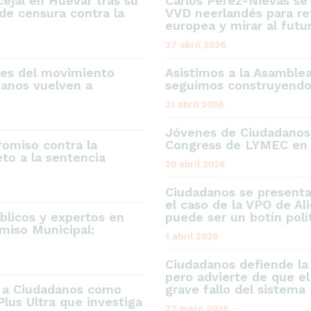
ejal en Huévar tras su
Carlos Pérez-Nievas se
de censura contra la
VVD neerlandés para ref
europea y mirar al futu
27 abril 2026
res del movimiento
Asistimos a la Asamble
danos vuelven a
seguimos construyendo 
21 abril 2026
Jóvenes de Ciudadanos,
omiso contra la
Congress de LYMEC en 
to a la sentencia
20 abril 2026
Ciudadanos se present
el caso de la VPO de Al
blicos y expertos en
puede ser un botín polí
miso Municipal:
1 abril 2026
Ciudadanos defiende la
pero advierte de que el
e a Ciudadanos como
grave fallo del sistema
Plus Ultra que investiga
27 març 2026