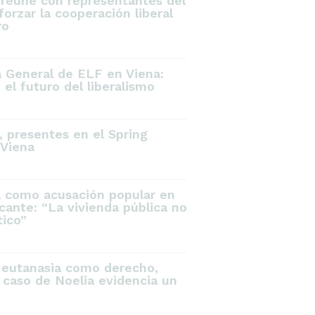
 reúne con representantes del
orzar la cooperación liberal
ro
a General de ELF en Viena:
el futuro del liberalismo
 presentes en el Spring
Viena
a como acusación popular en
icante: “La vivienda pública no
tico”
 eutanasia como derecho,
 caso de Noelia evidencia un