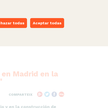
castellano
·
català
·
euskara
·
galego
·
valencià
ESPACIO NARANJA
hazar todas
Aceptar todas
 en Madrid en la
"
COMPARTEIX
io y en la construcción de