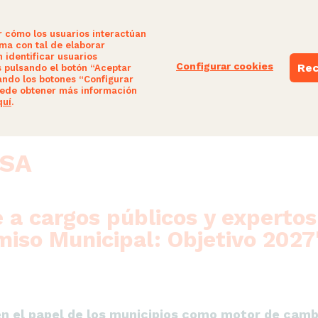
r cómo los usuarios interactúan
ima con tal de elaborar
 identificar usuarios
Configurar cookies
Rec
s pulsando el botón “Aceptar
ando los botones “Configurar
NUESTRAS PROPUESTAS
PARTICIPA
ede obtener más información
quí
.
MSA
 a cargos públicos y expertos
iso Municipal: Objetivo 2027
en el papel de los municipios como motor de camb