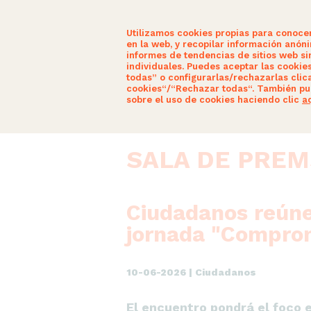
Utilizamos cookies propias para conoce
en la web, y recopilar información anón
informes de tendencias de sitios web sin
individuales. Puedes aceptar las cookie
todas” o configurarlas/rechazarlas clic
SOM CIUTADANS
ACTUALITAT
cookies“/“Rechazar todas“. También pu
sobre el uso de cookies haciendo clic
a
SALA DE PRE
Ciudadanos reúne
jornada "Comprom
10-06-2026 | Ciudadanos
El encuentro pondrá el foco 