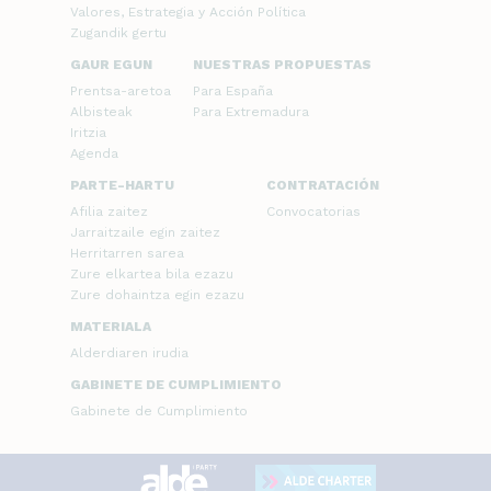
Valores, Estrategia y Acción Política
Zugandik gertu
GAUR EGUN
NUESTRAS PROPUESTAS
Prentsa-aretoa
Para España
Albisteak
Para Extremadura
Iritzia
Agenda
PARTE-HARTU
CONTRATACIÓN
Afilia zaitez
Convocatorias
Jarraitzaile egin zaitez
Herritarren sarea
Zure elkartea bila ezazu
Zure dohaintza egin ezazu
MATERIALA
Alderdiaren irudia
GABINETE DE CUMPLIMIENTO
Gabinete de Cumplimiento