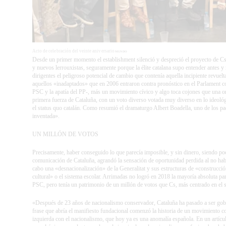
Acto de celebración del veinte aniversario
MUNDO
Desde un primer momento el establishment silenció y despreció el proyecto de Cs
y nuevos lerrouxistas, seguramente porque la élite catalana supo entender antes 
dirigentes el peligroso potencial de cambio que contenía aquella incipiente revue
aquellos «inadaptados» que en 2006 entraron contra pronóstico en el Parlament con
PSC y la apatía del PP-, más un movimiento cívico y algo toca cojones que una org
primera fuerza de Cataluña, con un voto diverso votada muy diverso en lo ideológ
el status quo catalán. Como resumió el dramaturgo Albert Boadella, uno de los pa
inventada».
UN MILLÓN DE VOTOS
Precisamente, haber conseguido lo que parecía imposible, y sin dinero, siendo p
comunicación de Cataluña, agrandó la sensación de oportunidad perdida al no hab
cabo una «desnacionalización» de la Generalitat y sus estructuras de «construc
cultural» o el sistema escolar. Arrimadas no logró en 2018 la mayoría absoluta par
PSC, pero tenía un patrimonio de un millón de votos que Cs, más centrado en el sa
«Después de 23 años de nacionalismo conservador, Cataluña ha pasado a ser gobe
frase que abría el manifiesto fundacional comenzó la historia de un movimiento co
izquierda con el nacionalismo, que hoy ya es una anomalía española. En un artícu