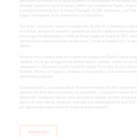
que el único precedente en el que la izquierda y el nacionalismo se fusionaban ha
diferente y pionera en todos los ismos políticos que irrumpen en España, como l
la práctica el pacto tripartito de
Pasqual Maragall
con ERC e Iniciativa, y su Pacte 
amiga Convergència- de las instituciones y la vida pública.
Una de las conclusiones cuando se cumplen dos décadas de su fundación es que C
en Cataluña, al menos lo zarandeó y permitió que muchos catalanes hablaran desa
descaro que fue determinante a la hora de frenar el golpe de Estado de 2017 siend
movilizaciones constitucionalistas en Barcelona. Uno de los legados de Cs es que 
silencio.
Rivera no tuvo el mismo éxito en su intento de conquista de Madrid cuando intent
española. Así, lo que no lograron los poderes fácticos catalanes -acabar con ese mo
miramientos y velozmente el poder madrileño cuando Rivera dejó de serles útil en
Moncloa. Rivera y su equipo no contaban con la experiencia, ni la estructura terr
desnudando su bisoñez.
El mal morir de Cs, con la dimisión de Rivera en noviembre de 2019, tras perder 
generales del 28 de abril -una debacle sin precedentes-, y el posterior fracaso d
intelectuales fundadores ante las ruinas del proyecto naranja, oscurece la vigencia
espacio de centro liberal, europeísta, conectado a la realidad global del siglo XX
por algún partido como sucede en el resto de países europeos.
Bueltatu