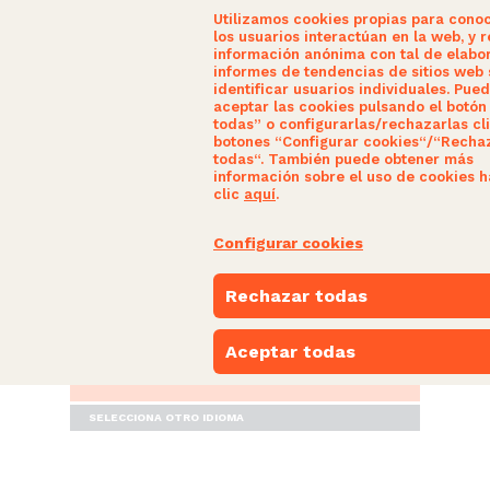
Utilizamos cookies propias para cono
los usuarios interactúan en la web, y r
información anónima con tal de elabo
informes de tendencias de sitios web 
identificar usuarios individuales. Pue
aceptar las cookies pulsando el botón
todas” o configurarlas/rechazarlas cl
botones “Configurar cookies“/“Recha
HERRITARRAK GARA
todas“. También puede obtener más
información sobre el uso de cookies 
clic
aquí
.
GAUR EGUN
Configurar cookies
NUESTRAS PROPUESTAS
Rechazar todas
PARTE-HARTU
Aceptar todas
ESPACIO NARANJA
SELECCIONA OTRO IDIOMA