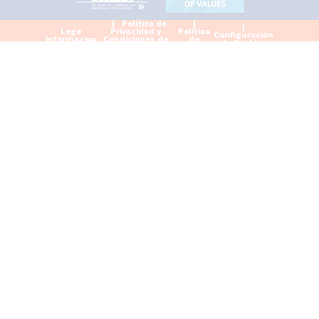
Política de
Lege
Privacidad y
Política
Configuración
informazioa
Condiciones de
de
de Cookies
Uso
cookies