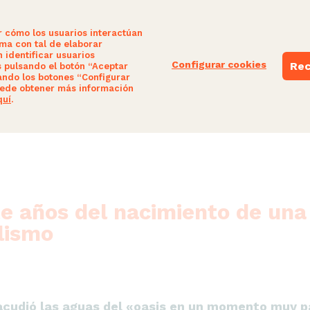
r cómo los usuarios interactúan
ima con tal de elaborar
 identificar usuarios
Configurar cookies
Rec
s pulsando el botón “Aceptar
ando los botones “Configurar
NUESTRAS PROPUESTAS
PARTICIPA
ede obtener más información
quí
.
e años del nacimiento de una 
lismo
acudió las aguas del «oasis en un momento muy pa