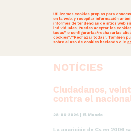
Utilizamos cookies propias para conoce
en la web, y recopilar información anón
informes de tendencias de sitios web sin
individuales. Puedes aceptar las cookie
todas” o configurarlas/rechazarlas clic
SOM CIUTADANS
ACTUALITAT
cookies“/“Rechazar todas“. También pu
sobre el uso de cookies haciendo clic
a
NOTÍCIES
Ciudadanos, veint
contra el naciona
28-06-2026 | El Mundo
La aparición de Cs en 2006 s