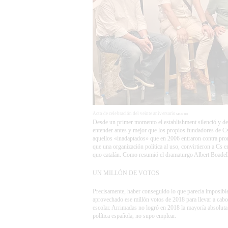
Acto de celebración del veinte aniversario
MUNDO
Desde un primer momento el establishment silenció y des
entender antes y mejor que los propios fundadores de Cs
aquellos «inadaptados» que en 2006 entraron contra pronó
que una organización política al uso, convirtieron a Cs e
quo catalán. Como resumió el dramaturgo Albert Boadella
UN MILLÓN DE VOTOS
Precisamente, haber conseguido lo que parecía imposible
aprovechado ese millón votos de 2018 para llevar a cabo
escolar. Arrimadas no logró en 2018 la mayoría absoluta 
política española, no supo emplear.