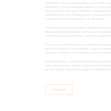
«Después de 23 años de nacionalismo conservador, Catalu
movimiento contra una anomalía catalana: la connivencia 
único precedente en el que la izquierda y el nacionalism
reedición de ese nuevo «frente popular» que supuso en la 
Convergència- de las instituciones y la vida pública.
Una de las conclusiones cuando se cumplen dos décadas 
hablaran desacomplejadamente contra la casta nacionalis
constitucionalistas en Barcelona. Uno de los legados de C
Rivera no tuvo el mismo éxito en su intento de conquista
ese molesto partido de «lerrouxistas»-, lo hizo sin mira
equipo no contaban con la experiencia, ni la estructura 
El mal morir de Cs, con la dimisión de Rivera en noviemb
fracaso de Arrimadas, sumado a la desafección de muchos 
de centro liberal, europeísta, conectado a la realidad g
Torneu