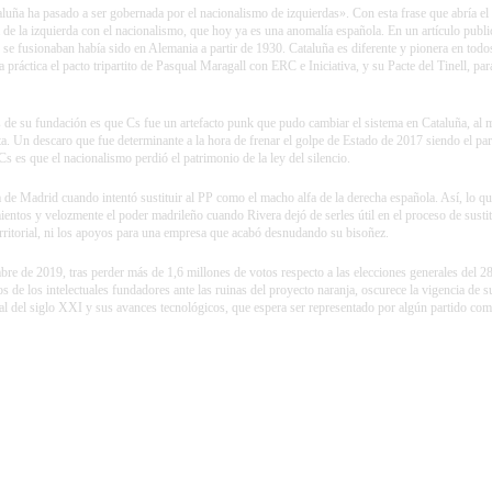
ña ha pasado a ser gobernada por el nacionalismo de izquierdas». Con esta frase que abría el 
de la izquierda con el nacionalismo, que hoy ya es una anomalía española. En un artículo publi
o se fusionaban había sido en Alemania a partir de 1930. Cataluña es diferente y pionera en tod
práctica el pacto tripartito de
Pasqual Maragall
con ERC e Iniciativa, y su Pacte del Tinell, pa
de su fundación es que Cs fue un artefacto punk que pudo cambiar el sistema en Cataluña, al 
ta. Un descaro que fue determinante a la hora de frenar el golpe de Estado de 2017 siendo el pa
s es que el nacionalismo perdió el patrimonio de la ley del silencio.
 de Madrid cuando intentó sustituir al PP como el macho alfa de la derecha española. Así, lo qu
mientos y velozmente el poder madrileño cuando Rivera dejó de serles útil en el proceso de sus
territorial, ni los apoyos para una empresa que acabó desnudando su bisoñez.
re de 2019, tras perder más de 1,6 millones de votos respecto a las elecciones generales del 28 
de los intelectuales fundadores ante las ruinas del proyecto naranja, oscurece la vigencia de su
lobal del siglo XXI y sus avances tecnológicos, que espera ser representado por algún partido co