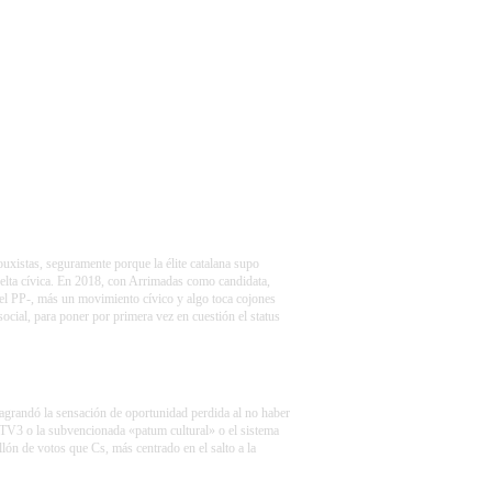
uxistas, seguramente porque la élite catalana supo
uelta cívica. En 2018, con Arrimadas como candidata,
 del PP-, más un movimiento cívico y algo toca cojones
ocial, para poner por primera vez en cuestión el status
agrandó la sensación de oportunidad perdida al no haber
 TV3 o la subvencionada «patum cultural» o el sistema
lón de votos que Cs, más centrado en el salto a la