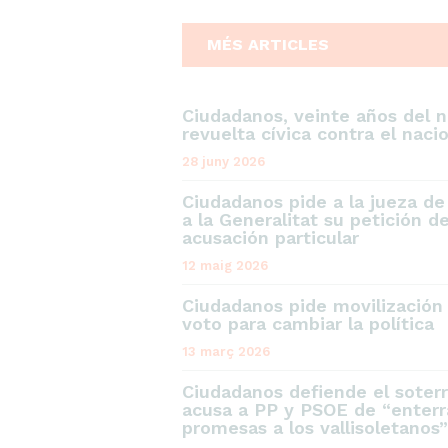
MÉS ARTICLES
Ciudadanos, veinte años del 
revuelta cívica contra el naci
28 juny 2026
Ciudadanos pide a la jueza d
a la Generalitat su petición 
acusación particular
12 maig 2026
Ciudadanos pide movilización 
voto para cambiar la política
13 març 2026
Ciudadanos defiende el soterr
acusa a PP y PSOE de “enterr
promesas a los vallisoletanos”