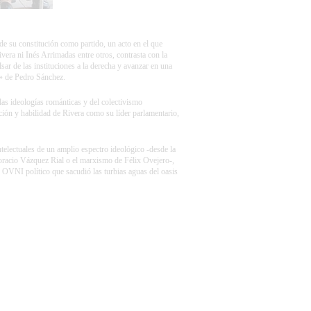
de su constitución como partido, un acto en el que
ivera
ni Inés Arrimadas entre otros, contrasta con la
lsar de las instituciones a la derecha y avanzar en una
l» de
Pedro Sánchez
.
las ideologías románticas y del colectivismo
ción y habilidad de Rivera como su líder parlamentario,
telectuales de un amplio espectro ideológico -desde la
Horacio Vázquez Rial o el marxismo de Félix Ovejero-,
n OVNI político que sacudió las turbias aguas del oasis