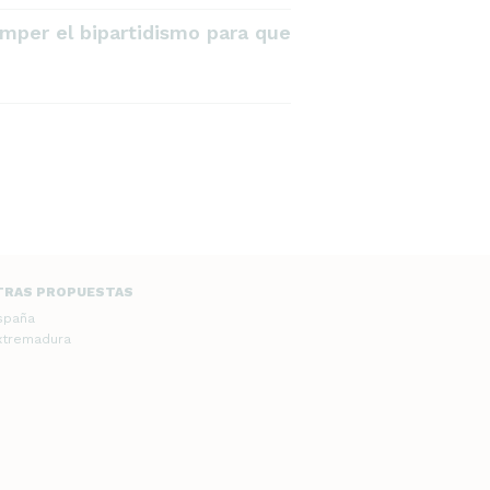
mper el bipartidismo para que
TRAS PROPUESTAS
spaña
xtremadura