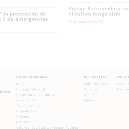
Vuelve Extremadura: ro
" la prevención de
el futuro tenga sitio
el 3 de emergencias
16 desembre 2025
SOM CIUTADANS
ACTUALITAT
NUES
Equip
Sala de premsa
Para E
Consejo General
Notícies
Para E
planta
Comisión de Garantías
Opinió
Jóvenes Cs
Agenda
Transparència
Organització
Orígens
Estatuts
Valores, Estrategia y Acción Política