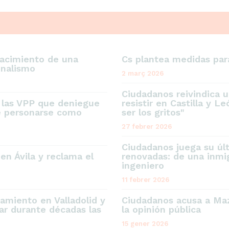
nacimiento de una
Cs plantea medidas para
onalismo
2 març 2026
Ciudadanos reivindica u
e las VPP que deniegue
resistir en Castilla y L
de personarse como
ser los gritos"
27 febrer 2026
Ciudadanos juega su úl
en Ávila y reclama el
renovadas: de una inmi
ingeniero
11 febrer 2026
amiento en Valladolid y
Ciudadanos acusa a Maz
ar durante décadas las
la opinión pública
15 gener 2026