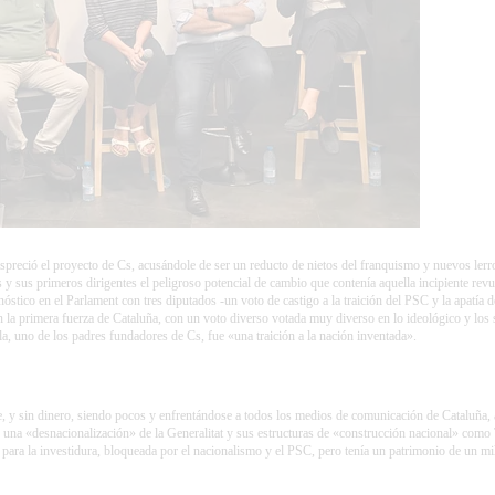
preció el proyecto de Cs, acusándole de ser un reducto de nietos del franquismo y nuevos lerro
 y sus primeros dirigentes el peligroso potencial de cambio que contenía aquella incipiente rev
stico en el Parlament con tres diputados -un voto de castigo a la traición del PSC y la apatía
n la primera fuerza de Cataluña, con un voto diverso votada muy diverso en lo ideológico y los s
, uno de los padres fundadores de Cs, fue «una traición a la nación inventada».
, y sin dinero, siendo pocos y enfrentándose a todos los medios de comunicación de Cataluña, 
 una «desnacionalización» de la Generalitat y sus estructuras de «construcción nacional» como
para la investidura, bloqueada por el nacionalismo y el PSC, pero tenía un patrimonio de un mil