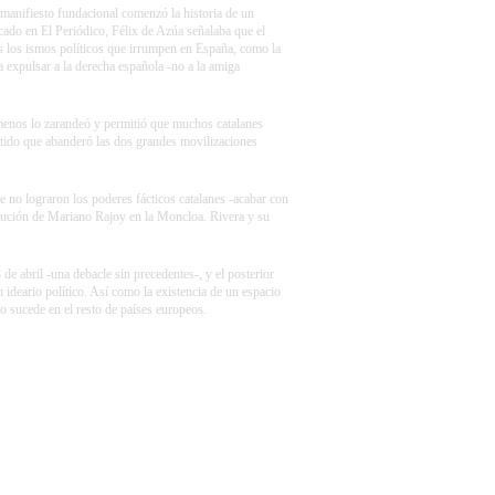
manifiesto fundacional comenzó la historia de un
cado en El Periódico, Félix de Azúa señalaba que el
os los ismos políticos que irrumpen en España, como la
ra expulsar a la derecha española -no a la amiga
menos lo zarandeó y permitió que muchos catalanes
rtido que abanderó las dos grandes movilizaciones
e no lograron los poderes fácticos catalanes -acabar con
titución de Mariano Rajoy en la Moncloa. Rivera y su
de abril -una debacle sin precedentes-, y el posterior
 ideario político. Así como la existencia de un espacio
mo sucede en el resto de países europeos.