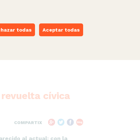
castellano
·
català
·
euskara
·
galego
·
valencià
ESPACIO NARANJA
hazar todas
Aceptar todas
revuelta cívica
COMPARTIX
recido al actual: con la