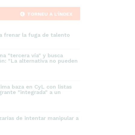
TORNEU A L'ÍNDEX
 frenar la fuga de talento
na "tercera vía" y busca
eón: "La alternativa no pueden
tima baza en CyL con listas
grante "integrada" a un
arías de intentar manipular a