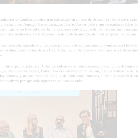
fundadores de Ciudadanos celebraron este sábado en un local de Barcelona el veinte aniversario 
rdi Cañas
, José Domingo, Carlos Carrizosa y Rafael Arenas, pero al que no acudieron
Albert R
luña y España con la de entonces: la misma alianza entre la izquierda y el nacionalismo para expu
itucional y su filosofía. De la «España plural» de
Rodríguez Zapatero
a la «España plurinaciona
 respuesta a la demanda de un proyecto político moderno para construir «una sociedad libre de 
esentar durante más de una década Cs en Cataluña, donde resistió y creció gracias a la determina
os.
 un nuevo partido político en Cataluña, síntesis de las conversaciones que un grupo de quince in
a, al liberalismo de Espada, Barbat, Xavier Pericay y Ferran Toutain, el conservadurismo de 
Taxidermista, y su constitución el 9 de julio de 2006 como Ciutadans, supuso la aparición de u
el pujolismo para que todo siguiera en su lucrativo orden.