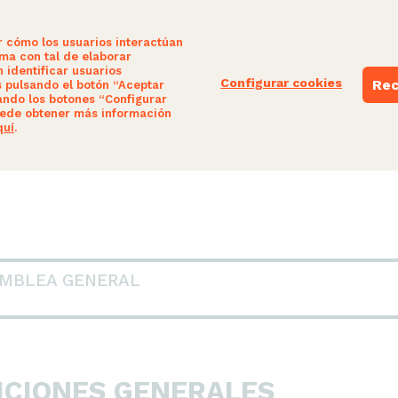
r cómo los usuarios interactúan
ima con tal de elaborar
 identificar usuarios
Configurar cookies
Rec
s pulsando el botón “Aceptar
ando los botones “Configurar
NUESTRAS PROPUESTAS
PARTICIPA
ede obtener más información
quí
.
AMBLEA GENERAL
SICIONES GENERALES