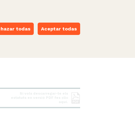
castellano
·
català
·
euskara
·
galego
·
valencià
ESPACIO NARANJA
hazar todas
Aceptar todas
Si vols descarregar-te els
estatuts en versió PDF fes clic
aquí.