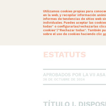
Utilizamos cookies propias para conoce
en la web, y recopilar información anón
informes de tendencias de sitios web sin
individuales. Puedes aceptar las cookie
todas” o configurarlas/rechazarlas clic
SOM CIUTADANS
ACTUALITAT
cookies“/“Rechazar todas“. También pu
sobre el uso de cookies haciendo clic
a
ESTATUTS
APROBADOS POR LA VII AS
26 DE OCTUBRE DE 2024
TÍTULO I. DISPO