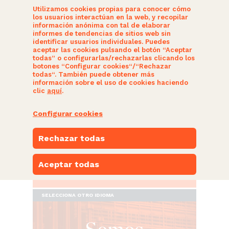
Utilizamos cookies propias para conocer cómo
los usuarios interactúan en la web, y recopilar
información anónima con tal de elaborar
informes de tendencias de sitios web sin
identificar usuarios individuales. Puedes
aceptar las cookies pulsando el botón “Aceptar
todas” o configurarlas/rechazarlas clicando los
botones “Configurar cookies“/“Rechazar
HERRITARRAK GARA
todas“. También puede obtener más
información sobre el uso de cookies haciendo
clic
aquí
.
GAUR EGUN
Configurar cookies
NUESTRAS PROPUESTAS
Rechazar todas
PARTE-HARTU
Aceptar todas
ESPACIO NARANJA
SELECCIONA OTRO IDIOMA