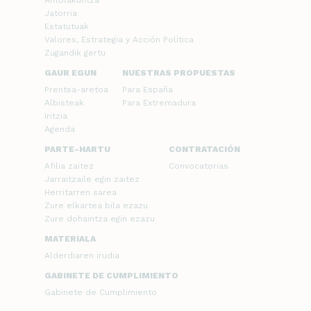
Antolakuntza
Jatorria
Estatutuak
Valores, Estrategia y Acción Política
Zugandik gertu
GAUR EGUN
NUESTRAS PROPUESTAS
Prentsa-aretoa
Para España
Albisteak
Para Extremadura
Iritzia
Agenda
PARTE-HARTU
CONTRATACIÓN
Afilia zaitez
Convocatorias
Jarraitzaile egin zaitez
Herritarren sarea
Zure elkartea bila ezazu
Zure dohaintza egin ezazu
MATERIALA
Alderdiaren irudia
GABINETE DE CUMPLIMIENTO
Gabinete de Cumplimiento