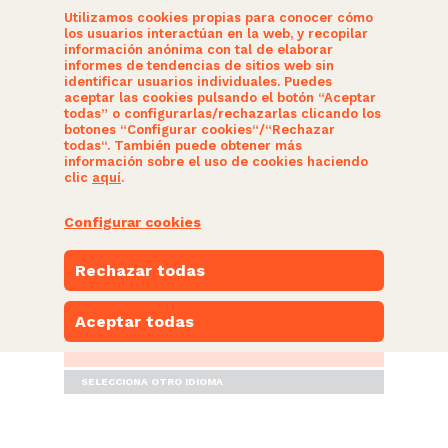
Utilizamos cookies propias para conocer cómo
los usuarios interactúan en la web, y recopilar
información anónima con tal de elaborar
informes de tendencias de sitios web sin
identificar usuarios individuales. Puedes
aceptar las cookies pulsando el botón “Aceptar
todas” o configurarlas/rechazarlas clicando los
botones “Configurar cookies“/“Rechazar
SOMOS CIUDADANOS
todas“. También puede obtener más
información sobre el uso de cookies haciendo
clic
aquí
.
ACTUALIDAD
Configurar cookies
NUESTRAS PROPUESTAS
Rechazar todas
PARTICIPA
Aceptar todas
ESPACIO NARANJA
SELECCIONA OTRO IDIOMA